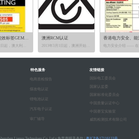
澳大利亚能效标签GEMS认证
澳洲RCM认证
2012年10月1日起，澳大利亚和新西兰将以能效认证GEMS认证，用于取代 之前的澳洲能效MEPS认证，GEMS认证属于强制性认证，属于管制内的产品必须 有GEMS认证才可以在市场上销售，且申请人必须为澳洲本地注册的公司。 澳大利亚的能效要求包括能效标贴与最低能效标准（GEMS）两个方面。
2013年3月1日起，澳洲开始实施新的电器安全法规（EESS）以及单一法规符合性标志RCM（新南威尔士州除外）。SAA认证和C-Tick认证逐步取消，三种符合性标志(C-Tick、A-Tick和SAA)正式合并为单一的法规符合性标志RCM。
能效能源标签介绍 —— 根据《能源效益（产品标签）条例》【第598章】推行强制性
OFCA介绍 —— OFCA是香港强制性无线认证，在香港销售的无线射频类和电信类产品必须符合其要求和申请认证，
特色服务
友情链接
国际电工委员会
电商质检报告
国家认监委
煤改电认证
国家标准化委员会
锂电池认证
中国质量认证中心
汽车电子认证
中国赛宝实验室
审厂辅导
威凯检测技术有限公司
henzhen Lianyu Technology Co.,Ltd •
免责声明及条款
|
粤ICP备17116133号