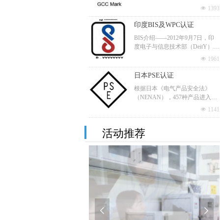
式生效并对部分产品强制实施GC
旨在促进消费者对节能产品的主
넶
1393
C认证要求。该法规实施后，低
动消费，引导和鼓励节能产品的
压电器设备必须满足该技术法规
印度BIS及WPC认证
推广和技术水平的进步。所以，
的安全及电磁兼容（EMC）要
被施加“节”标志的产品，表示其
BIS介绍——2012年9月7日，印
求，加贴GC标志，才能在海湾标
符合相关的节能认证要求，申请
度电子与信息技术部（DeitY）发
准化组织 （GSO）成员国销售，
节能认证可以提高企业的品牌信
布《电子和信息技术产 品（强制
部分管制产品须经GSO授权的第
넶
1961
誉度和产品的竞争力。
性注册要求）法令》。目前共有3
三方认证机构认证并在GSO注册
0类管制产品，管制产品必须在印
日本PSE认证
后，才能加贴GC标志。GSO现成
度官方授权认可的实验室进行指
员国包括阿联酋，巴林，沙特阿
根据日本《电气产品安全法》
定标准的测试并注册；
拉伯，阿曼，卡塔尔，科威特和
（NENAN），457种产品进入日
WPC介绍——印度WPC是印度管
也门7个国家。
本市场必须通过PSE认证，其
制无线法规的机构，所有无线产
넶
1141
中，116种A类产品为特定电器和
品在进入市场之前必须 取得WPC
材料类，须获取认证并加贴PSE
CB认证
的核准。
活动推荐
（菱形）标志于产品上，341种B
CB体系(电工产品合格测试与认
类产品为非特定电器及材料类，
证的IEC体系)是IECEE运作的一
须做自我宣称或申请第三方认
个国际体系，IECEE各成员国认
证，并标识PSE(圆形)标志于产品
넶
737
证机构以IEC标准为基础对电工
上。
产品安全性能进行测试，其测试
结果即CB测试报告和CB测试证
书在IECEE各成员国得到相互认
可的体系。
넳
넲