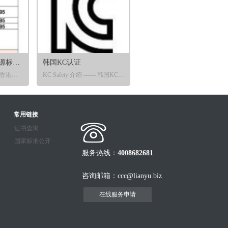
香港电力安全、能源标签及OFCA认证
韩国KC认证
新加坡PSB和IDA认证介绍
电力安全介绍 —— 在香港市场销售的产品，只有在香港机电署备案的实验室取得CB测试报告及CB证书，就可在市场上进行销售，以备香港机电署机构随时在市场上的抽查。
KC Safety 介绍 —— 韩国KC标志认证，是韩国强制性安全认证制度。最新《电器用品安全管理法》要求，依据产品危害性等级的不同，将KC Safety认证划分为三类：强制性 安全认证（Safety Certification）、自律性安全确认(Self-regulatory Safety Confirmation)、供应商自我确认(SDoC)。
PSB介绍 —— Safety 标记是产品出口到新加坡的强制性安全标记，在新加坡销售的电子电 气产品必须申请获取新加坡SPRING的强制性电气安全认证。
能源效益标签计划。
KC EMC和RF介绍 —— KC EMC和KC RF认证包括电磁兼容测试、无线射频和电信测试。
IDA介绍 —— IDA是新加坡管制无线和电信法规的机构，部分无线产品和电信产品必须在进入市场前取得IDA许可。
并在产品上显示标志和认可号码。
常用链接
证书查询
国家标准公开
服务热线：
4008682681
咨询邮箱：ccc@lianyu.biz
在线服务申请