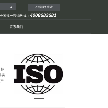
끠
在线服务申请
4008682681
全国统一咨询热线：
联系我们
个标
委员
的产