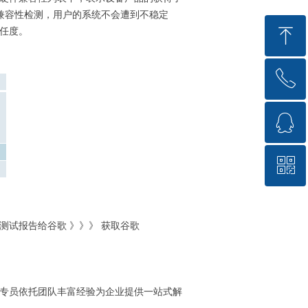
方的兼容性检测，用户的系统不会遭到不稳定
ꁸ
任度。
ꂅ
回到顶部
ꁗ
4008682681
ꀥ
QQ客服
微信客服
交测试报告给谷歌 》》》 获取谷歌
专员依托团队丰富经验为企业提供一站式解