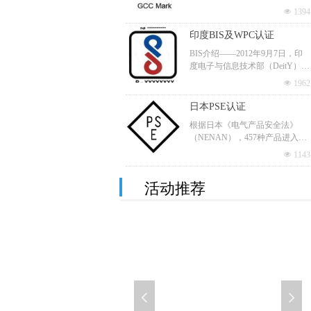
式生效并对部分产品强制实施GC
旨在促进消费者对节能产品的主
넶
1394
C认证要求。该法规实施后，低
动消费，引导和鼓励节能产品的
压电器设备必须满足该技术法规
印度BIS及WPC认证
推广和技术水平的进步。所以，
的安全及电磁兼容（EMC）要
被施加“节”标志的产品，表示其
BIS介绍——2012年9月7日，印
求，加贴GC标志，才能在海湾标
符合相关的节能认证要求，申请
度电子与信息技术部（DeitY）发
准化组织 （GSO）成员国销售，
节能认证可以提高企业的品牌信
布《电子和信息技术产 品（强制
部分管制产品须经GSO授权的第
넶
1962
誉度和产品的竞争力。
性注册要求）法令》。目前共有3
三方认证机构认证并在GSO注册
0类管制产品，管制产品必须在印
日本PSE认证
后，才能加贴GC标志。GSO现成
度官方授权认可的实验室进行指
员国包括阿联酋，巴林，沙特阿
根据日本《电气产品安全法》
定标准的测试并注册；
拉伯，阿曼，卡塔尔，科威特和
（NENAN），457种产品进入日
WPC介绍——印度WPC是印度管
也门7个国家。
本市场必须通过PSE认证，其
制无线法规的机构，所有无线产
넶
1143
中，116种A类产品为特定电器和
品在进入市场之前必须 取得WPC
材料类，须获取认证并加贴PSE
CB认证
的核准。
活动推荐
（菱形）标志于产品上，341种B
CB体系(电工产品合格测试与认
类产品为非特定电器及材料类，
证的IEC体系)是IECEE运作的一
须做自我宣称或申请第三方认
个国际体系，IECEE各成员国认
证，并标识PSE(圆形)标志于产品
넶
743
证机构以IEC标准为基础对电工
上。
产品安全性能进行测试，其测试
结果即CB测试报告和CB测试证
书在IECEE各成员国得到相互认
可的体系。
넳
넲