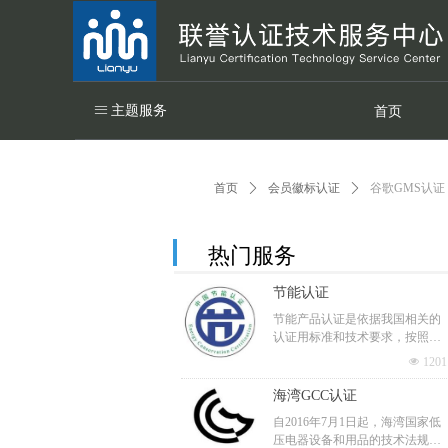
ꁔ
主题服务
首页
首页
ꄲ
会员徽标认证
ꄲ
谷歌GMS认证
热门服务
节能认证
节能产品认证是依据我国相关的
认证用标准和技术要求，按照国
际上通行的产品产品认证制定与
넶
1201
程序，经中国节能产品认证管理
委员会确认并通过颁布认证证书
海湾GCC认证
和节能标志，证明某一产品为节
自2016年7月1日起，海湾国家低
能产品的活动，属于国际上通行
压电器设备和用品的技术法规正
的产品质量认证范畴。 节能认证