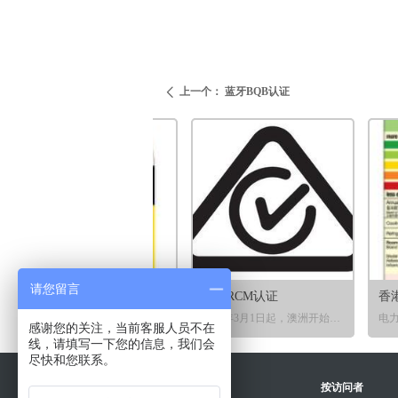
上一个：
蓝牙BQB认证
ꄴ
请您留言
湾GCC认证
度BIS及WPC认证
湾BSMI及NCC认证
本TELEC认证
本PSE认证
洲CEC能效认证
拿大IC认证
国FCC认证
关联盟EAC认证
rP认证
北美安全认证（UL、ETL、CSA）
美国能源之星认证（Energy Star）
澳大利亚能效标签GEMS认证
南非 NRCS LOA、EMC CoC、ICASA认证
澳洲RCM认证
2012年10月1日起，澳大利亚和新西兰将以能效认证GEMS认证，用于取代 之前的澳洲能效MEPS认证，GEMS认证属于强制性认证，属于管制内的产品必须 有GEMS认证才可以在市场上销售，且申请人必须为澳洲本地注册的公司。 澳大利亚的能效要求包括能效标贴与最低能效标准（GEMS）两个方面。
BSMI介绍——（台湾标准检验局）BSMI是台湾经济部下属的官方机构，依照“商品检验 法”和“标准法”进行商品检验和认证，“商品检验法”所涉及的产品都必须通过认证才能进入台湾市场销售。
BIS介绍——2012年9月7日，印度电子与信息技术部（DeitY）发布《电子和信息技术产 品（强制性注册要求）法令》。目前共有30类管制产品，管制产品必须在印度官方授权认可的实验室进行指定标准的测试并注册；
NRCS南非管制强制安全规范的部门，根据其标准法规定，绝大多数电子电 气产品和部件都纳入NRCS LOA的强制认证范围，必须在NRCS注册并申请授权 书（LOA），方可进入南非市场销售。
CEC是美国加州能源委员会于2005年12月30日依法实施的电器能效法规 （Appliance Efficiency Regulations）,目的是减少加州能源的消耗，以改善能源系统，促进强有力的经济和维护健康的环境。该法规里的标准适用于在加州销售或代销的产品，参考法规CEC-400-2012-019-CMF。
FCC认证就是由基于美国联邦法规CFR49要求，由美国联邦通讯委员（FCC）管理。FCC认证是美国关于电磁兼容方面的强制认证，美国FCC对于工作频率在9KHZ-3000GHz的电子产品所产生的电磁干扰均有管制。
自2016年7月1日起，海湾国家低压电器设备和用品的技术法规正式生效并对部分产品强制实施GCC认证要求。该法规实施后，低压电器设备必须满足该技术法规的安全及电磁兼容（EMC）要求，加贴GC标志，才能在海湾标准化组织 （GSO）成员国销售，部分管制产品须经GSO授权的第三方认证机构认证并在GSO注册后，才能加贴GC标志。GSO现成员国包括阿联酋，巴林，沙特阿拉伯，阿曼，卡塔尔，科威特和也门7个国家。
Telec是日本针对无线产品的强制性认证，其遵循的是日本的电波法。具体的测试规范则是遵循mic（日本总务省）notice no.88法规。
根据日本《电气产品安全法》（NENAN），457种产品进入日本市场必须通过PSE认证，其中，116种A类产品为特定电器和材料类，须获取认证并加贴PSE（菱形）标志于产品上，341种B类产品为非特定电器及材料类，须做自我宣称或申请第三方认证，并标识PSE(圆形)标志于产品上。
北美安全认证（自愿性）主要是基于法规要求，如美国的NRTL认证制度就是基于美国联邦法规CFR29的要求，由美国劳工部的职业健康安全管理局（OSHA）管理，销往美国、加拿大等地区的电气产品，需按照UL或CSA的相关标准进行测试，并加贴安全标志，表明该产品已经符合相关安全标准。
为提升耗能产品的环境绩效，控制生态环境污染。欧盟于2009年10月31日正式发布了与能源相关的产品的生态要求指令2009/125/EC，即ErP(Enterrealted Products)指令《为能源相关产品生态设计要求建立框架的指令》，它是 EuPhoria(Enter-using Products)指令(2005/32/EC)的改写指令，于2009年11月 10日开始生效。
海关联盟证书(Customs Union Technical Regulations Certificate , CU-TR)是证明该产品符合海关联盟技术法规的唯一证明，该证书适用于俄罗斯、白俄罗斯、哈萨克斯坦全境。
能源之星（Energy Star）于1992年由美国环保署（EPA）和美国能源部（DOE)所启动。该计划为自愿性，但由于消费者在选购商品时会更倾向于选购带有能源之星标志的商品，所以基本上所有在能源之星管控范围内的产品都会申请加贴能源之星标志。
IC是加拿大工业部Industry Canada 的简称，负责电子电气产品进入加拿大市场的认证。其管控产品范围包括：广播电视设备、信息技术类设备、无线电设备、电信设备、工科医疗设备等。目前只针对电磁干扰有强制要求。
2013年3月1日起，澳洲开始实施新的电器安全法规（EESS）以及单一法规符合性标志RCM（新南威尔士州除外）。SAA认证和C-Tick认证逐步取消，三种符合性标志(C-Tick、A-Tick和SAA)正式合并为单一的法规符合性标志RCM。
感谢您的关注，当前客服人员不在
BS）标准法规定，绝大多数电子电气产品和零部件都纳入 南非电磁兼容符合性证书（SABS EMC COC）的强制认证范围。同时包括EMI和 EMS。
——印度WPC是印度管制无线法规的机构，所有无线产品在进入市场之前必须 取得WPC的核准。
——NCC是规定所有电信终端设备、低功率射频电机及电信管制射频器材都需获 得认证，才能在市场上销售。
能效能源标签介绍 —— 根据《能源效益（产品标
线，请填写一下您的信息，我们会
通讯部门，针对出口南非市场的无线通信设备，需要向 南非独立通信局(Independent Communications Authority of South Africa,简 称ICASA)进行型号认证申请。
OFCA介绍 —— OFCA是香港强制性无线认证，在香港销售的
尽快和您联系。
按访问者
关于联誉