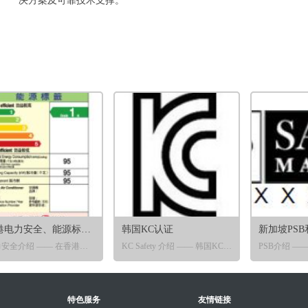
决方案及可靠技术支撑。
香港电力安全、能源标签及OFCA认证
韩国KC认证
电力安全介绍 —— 在香港市场销售的产品，只有在香港机电署备案的实验室取得CB测试报告及CB证书，就可在市场上进行销售，以备香港机电署机构随时在市场上的抽查。
KC Safety 介绍 —— 韩国KC标志认证，是韩国强制性安全认证制度。最新《电器用品安全管理法》要求，依据产品危害性等级的不同，将KC Safety认证划分为三类：强制性 安全认证（Safety Certification）、自律性安全确认(Self-regulatory Safety Confirmation)、供应商自我确认(SDoC)。
签）条例》【第598章】推行强制性能源效益标签计划。
KC EMC和RF介绍 —— KC EMC和KC RF认证包括电磁兼容测试、无线射频和电信测试。
IDA介绍 —— IDA是新加坡管制无线和电信法规的机构，部分无线产品和电信产品必须在进
无线射频类和电信类产品必须符合其要求和申请认证，并在产品上显示标志和认可号码。
特色服务
友情链接