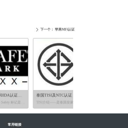
下一个：
苹果MFi认证
ꄲ
新加坡PSB和IDA认证介绍
泰国TISI及NTC认证
越南能效MOIT认证
PSB介绍 —— Safety 标记是产品出口到新加坡的强制性安全标记，在新加坡销售的电子电 气产品必须申请获取新加坡SPRING的强制性电气安全认证。
TISI介绍——是泰国皇家法令规定的强制性认证，规定所涉及的电子电气产品必须符合泰国TIS标准，并加贴标志才能在泰国市场合法销售。
2013年起，越南已针对家用电器产品开始实施强制能效标签计划。根据越南贸易和工业部（MOIT）的强制要求，从2015年起，能效等级低于最低能效标准 （MEPS）的电器产品将禁止进口和生产。只有通过测试，取得能效证书，并加 贴能效标签的相关产品才可在越南市场上流通销售。
入市场前取得IDA许可。
NTC介绍——NTC是泰国管制无线和电信法规的机构，所有无线和电信产品在进入市场前必须取得NTC许可。只有本地注册公司才能作为NTC持证方。
常用链接